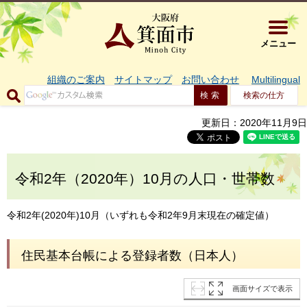
大阪府箕面市 
メニュー
組織のご案内
サイトマップ
お問い合わせ
Multilingual
検索の仕方
更新日：2020年11月9日
令和2年（2020年）10月の人口・世帯数
令和2年(2020年)10月（いずれも令和2年9月末現在の確定値）
住民基本台帳による登録者数（日本人）
画面サイズで表示