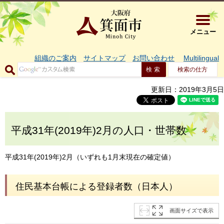
大阪府箕面市 
メニュー
組織のご案内
サイトマップ
お問い合わせ
Multilingual
検索の仕方
更新日：2019年3月5日
平成31年(2019年)2月の人口・世帯数
平成31年(2019年)2月（いずれも1月末現在の確定値）
住民基本台帳による登録者数（日本人）
画面サイズで表示