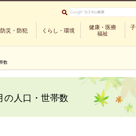
大阪府箕面市 Minoh City
健康・医療
子
防災・防犯
くらし・環境
福祉
世帯数
2月の人口・世帯数
）