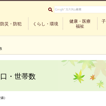
大阪府箕面市 Minoh City
健康・医療
子
防災・防犯
くらし・環境
福祉
数
の人口・世帯数
定値）