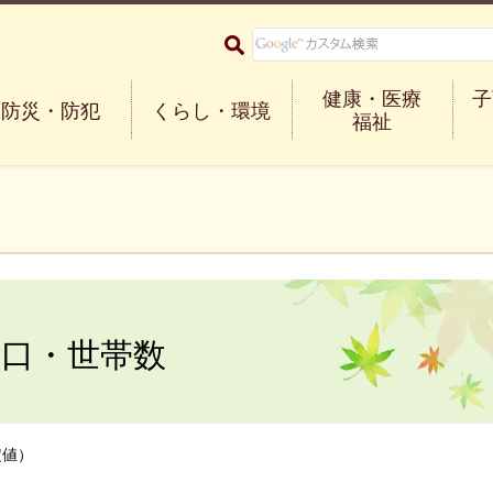
大阪府箕面市 Minoh City
健康・医療
子
防災・防犯
くらし・環境
福祉
の人口・世帯数
定値）