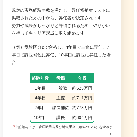
規定の実務経験年数を満たし、昇任候補者リストに
掲載された方の中から、昇任者が決定されます
努力や成果がしっかりと評価されるため、やりがい
を持ってキャリア形成に取り組めます
（例）受験区分Bで合格し、4年目で主査に昇任、7
年目で課長補佐に昇任、10年目に課長に昇任した場
合
経験年数
役職
年収
1年目
一般職
約525万円
4年目
主査
約711万円
7年目
課長補佐
約773万円
10年目
課長
約894万円
*
上記給与には、管理職手当及び地域手当（給料の12%）を含みま
す