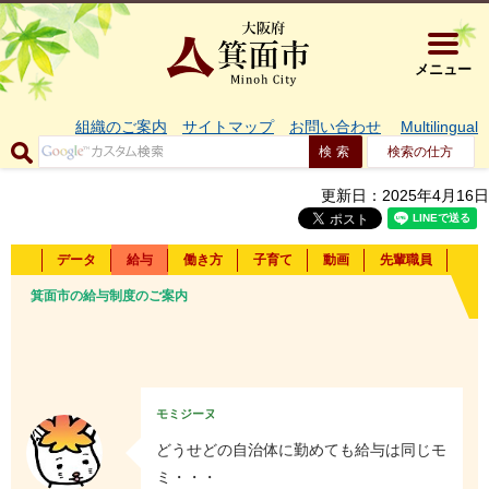
大阪府箕面市 
メニュー
組織のご案内
サイトマップ
お問い合わせ
Multilingual
検索の仕方
更新日：2025年4月16日
データ
給与
働き方
子育て
動画
先輩職員
箕面市の給与制度のご案内
モミジーヌ
どうせどの自治体に勤めても給与は同じモ
ミ・・・