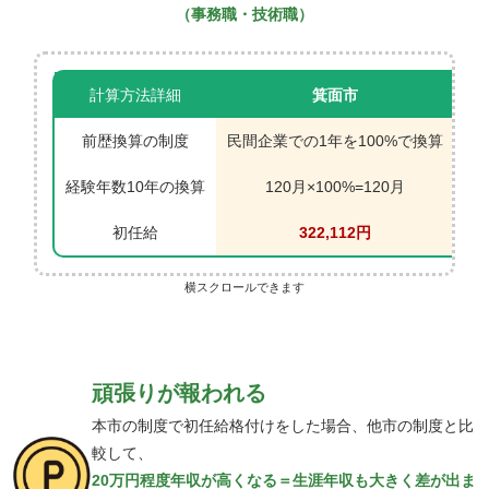
（事務職・技術職）
計算方法詳細
箕面市
前歴換算の制度
民間企業での1年を100%で換算
民
経験年数10年の換算
120月×100%=120月
初任給
322,112円
横スクロールできます
頑張りが報われる
本市の制度で初任給格付けをした場合、他市の制度と比
較して、
20万円程度年収が高くなる＝生涯年収も大きく差が出ま