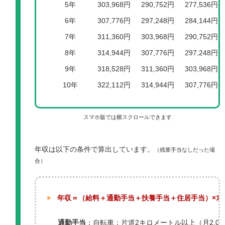
5年
303,968円
290,752円
277,536円
6年
307,776円
297,248円
284,144円
7年
311,360円
303,968円
290,752円
8年
314,944円
307,776円
297,248円
9年
318,528円
311,360円
303,968円
10年
322,112円
314,944円
307,776円
スマホ版では横スクロールできます
年収は以下の条件で算出しています。
（残業手当なしだった場
合）
年収＝（給料＋通勤手当＋扶養手当＋住居手当）×12
通勤手当
：自転車：片道2キロメートル以上（月2,00