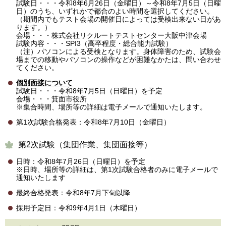
試験日・・・令和8年6月26日（金曜日）～令和8年7月5日（日曜
日）のうち、いずれかで都合のよい時間を選択してください。
（期間内でもテスト会場の開催日によっては受検出来ない日があ
ります。）
会場・・・株式会社リクルートテストセンター大阪中津会場
試験内容・・・SPI3（高卒程度・総合能力試験）
（注）パソコンによる受検となります。身体障害のため、試験会
場までの移動やパソコンの操作などが困難なかたは、問い合わせ
てください。
個別面接について
試験日・・・令和8年7月5日（日曜日）を予定
会場・・・箕面市役所
※集合時間、場所等の詳細は電子メールで通知いたします。
第1次試験合格発表：令和8年7月10日（金曜日）
第2次試験（集団作業、集団面接等）
日時：令和8年7月26日（日曜日）を予定
※日時、場所等の詳細は、第1次試験合格者のみに電子メールで
通知いたします
最終合格発表：令和8年7月下旬以降
採用予定日：令和9年4月1日（木曜日）