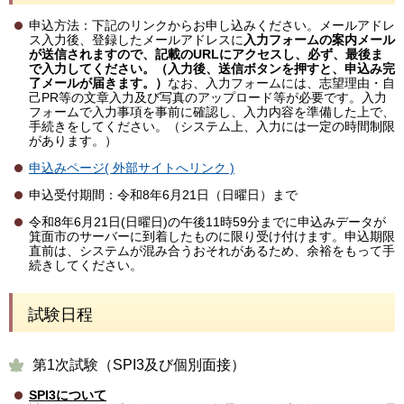
申込方法：下記のリンクからお申し込みください。メールアドレ
ス入力後、登録したメールアドレスに
入力フォームの案内メール
が送信されますので、記載のURLにアクセスし、必ず、最後ま
で入力してください。（入力後、送信ボタンを押すと、申込み完
了メールが届きます。）
なお、入力フォームには、志望理由・自
己PR等の文章入力及び写真のアップロード等が必要です。入力
フォームで入力事項を事前に確認し、入力内容を準備した上で、
手続きをしてください。（システム上、入力には一定の時間制限
があります。）
申込みページ( 外部サイトへリンク )
申込受付期間：令和8年6月21日（日曜日）まで
令和8年6月21日(日曜日)の午後11時59分までに申込みデータが
箕面市のサーバーに到着したものに限り受け付けます。申込期限
直前は、システムが混み合うおそれがあるため、余裕をもって手
続きしてください。
試験日程
第1次試験（SPI3及び個別面接）
SPI3について