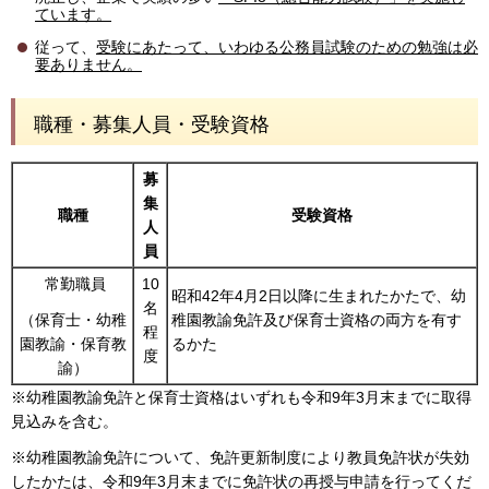
ています。
従って、
受験にあたって、いわゆる公務員試験のための勉強は必
要ありません。
職種・募集人員・受験資格
募
集
職種
受験資格
人
員
常勤職員
10
昭和42年4月2日以降に生まれたかたで、幼
名
稚園教諭免許及び保育士資格の両方を有す
（保育士・幼稚
程
るかた
園教諭・保育教
度
諭）
※幼稚園教諭免許と保育士資格はいずれも令和9年3月末までに取得
見込みを含む。
※幼稚園教諭免許について、免許更新制度により教員免許状が失効
したかたは、令和9年3月末までに免許状の再授与申請を行ってくだ