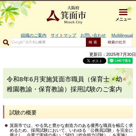
大阪府箕面市 
メニュー
組織のご案内
サイトマップ
お問い合わせ
Multilingual
検索の仕方
更新日：2025年7月30日
令和8年6月実施箕面市職員（保育士・幼
稚園教諭・保育教諭）採用試験のご案内
試験の概要
箕面市では、やる気と豊かな創造力のある優秀な職員を幅広く求
めるため、採用試験において、いわゆる「公務員試験」を完全に
廃止し、企業で実績の多い
「SPI3（総合能力試験）」を実施し