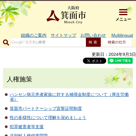
大阪府箕面市 
メニュー
組織のご案内
サイトマップ
お問い合わせ
Multilingual
検索の仕方
更新日：2024年9月3日
人権施策
ハンセン病元患者家族に対する補償金制度について（厚生労働
省）
箕面市パートナーシップ宣誓証明制度
性の多様性について理解を深めましょう
犯罪被害者等支援
北朝鮮人権侵害問題