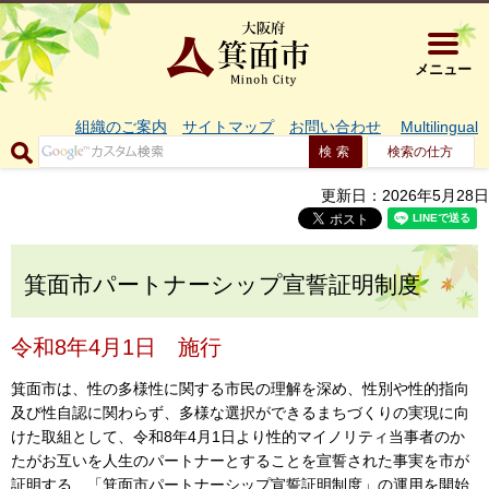
大阪府箕面市 
メニュー
組織のご案内
サイトマップ
お問い合わせ
Multilingual
検索の仕方
更新日：2026年5月28日
箕面市パートナーシップ宣誓証明制度
令和8年4月1日 施行
箕面市は、性の多様性に関する市民の理解を深め、性別や性的指向
及び性自認に関わらず、多様な選択ができるまちづくりの実現に向
けた取組として、令和8年4月1日より性的マイノリティ当事者のか
たがお互いを人生のパートナーとすることを宣誓された事実を市が
証明する、「箕面市パートナーシップ宣誓証明制度」の運用を開始