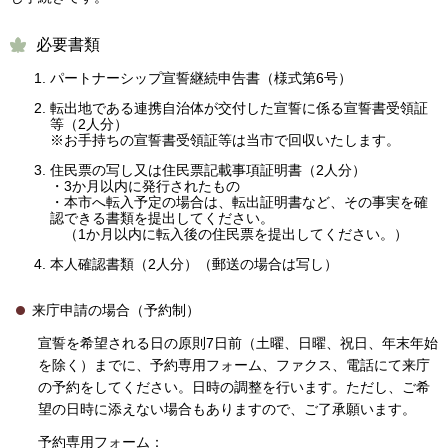
必要書類
パートナーシップ宣誓継続申告書（様式第6号）
転出地である連携自治体が交付した宣誓に係る宣誓書受領証
等（2人分）
※お手持ちの宣誓書受領証等は当市で回収いたします。
住民票の写し又は住民票記載事項証明書（2人分）
・3か月以内に発行されたもの
・本市へ転入予定の場合は、転出証明書など、その事実を確
認できる書類を提出してください。
（1か月以内に転入後の住民票を提出してください。）
本人確認書類（2人分）（郵送の場合は写し）
来庁申請の場合（予約制）
宣誓を希望される日の原則7日前（土曜、日曜、祝日、年末年始
を除く）までに、予約専用フォーム、ファクス、電話にて来庁
の予約をしてください。日時の調整を行います。ただし、ご希
望の日時に添えない場合もありますので、ご了承願います。
予約専用フォーム：