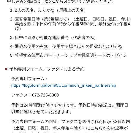
申し込みの際には、次の1から5についてご連絡ください。
2人の氏名、ふりがな（戸籍上の氏名）
宣誓希望日時（第3希望まで）（土曜日、日曜日、祝日、年末
年始を除く平日の午前9時から午後5時の間、最終受付は午後4
時）
日中に連絡が可能な電話番号（代表者のみ）
通称名使用の有無、使用する場合はその通称名とふりがな
希望する箕面市パートナーシップ宣誓証明カードのデザイン
予約専用フォーム、ファクスによる予約
予約専用フォーム：
https://logoform.jp/form/5CLo/minoh_jinken_partnership
ファクス：072-725-8360
予約は24時間受け付けております。予約日時の確認は、開庁日
以降に連絡させていただきます。
予約専用フォームの回答、ファクスを送信された日から2日以内
（土曜、日曜、祝日、年末年始を除く）にこちらからの返事が