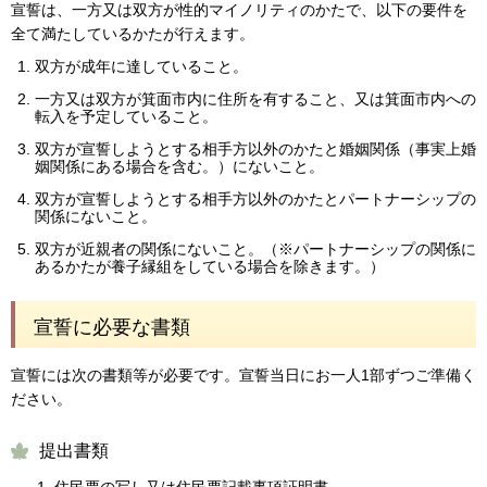
宣誓は、一方又は双方が性的マイノリティのかたで、以下の要件を
全て満たしているかたが行えます。
双方が成年に達していること。
一方又は双方が箕面市内に住所を有すること、又は箕面市内への
転入を予定していること。
双方が宣誓しようとする相手方以外のかたと婚姻関係（事実上婚
姻関係にある場合を含む。）にないこと。
双方が宣誓しようとする相手方以外のかたとパートナーシップの
関係にないこと。
双方が近親者の関係にないこと。（※パートナーシップの関係に
あるかたが養子縁組をしている場合を除きます。）
宣誓に必要な書類
宣誓には次の書類等が必要です。宣誓当日にお一人1部ずつご準備く
ださい。
提出書類
住民票の写し又は住民票記載事項証明書