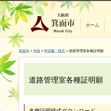
ホーム
箕面市
>
市政
>
申請書・様式
> 道路管理室各種証明願
道路管理室各種証明願
各種証明様式ダウンロード