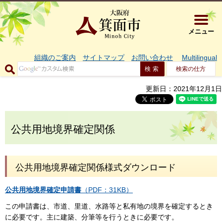
大阪府箕面市 
メニュー
組織のご案内
サイトマップ
お問い合わせ
Multilingual
検索の仕方
更新日：2021年12月1日
公共用地境界確定関係
公共用地境界確定関係様式ダウンロード
公共用地境界確定申請書
（PDF：31KB）
この申請書は、市道、里道、水路等と私有地の境界を確定するとき
に必要です。主に建築、分筆等を行うときに必要です。