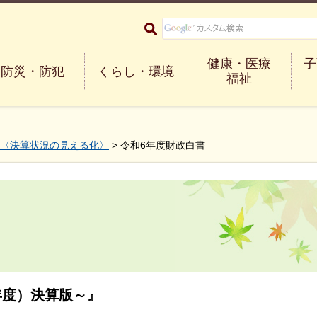
大阪府箕面市 Minoh City
健康・医療
子
防災・防犯
くらし・環境
福祉
〈決算状況の見える化〉
> 令和6年度財政白書
年度）決算版～』