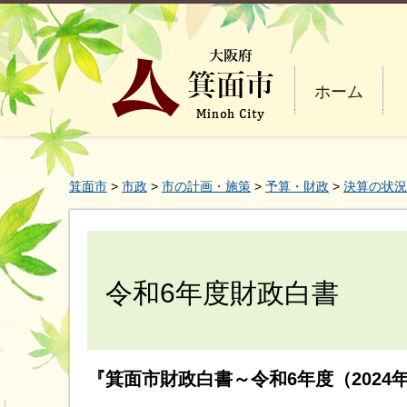
ホーム
箕面市
>
市政
>
市の計画・施策
>
予算・財政
>
決算の状況
令和6年度財政白書
『箕面市財政白書～令和6年度（2024