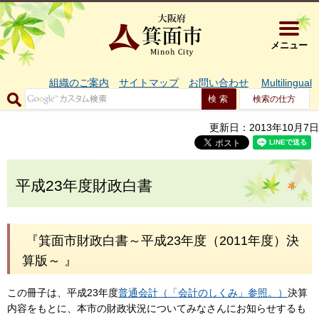
大阪府箕面市 
メニュー
組織のご案内
サイトマップ
お問い合わせ
Multilingual
検索の仕方
更新日：2013年10月7日
平成23年度財政白書
『箕面市財政白書～平成23年度（2011年度）決
算版～ 』
この冊子は、平成23年度
普通会計（「会計のしくみ」参照。）
決算
内容をもとに、本市の財政状況についてみなさんにお知らせするも