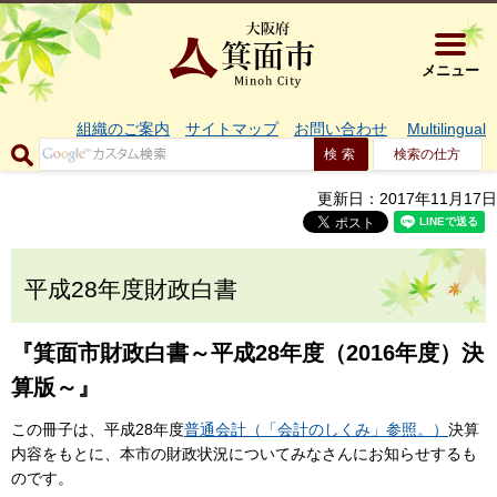
大阪府箕面市 
メニュー
組織のご案内
サイトマップ
お問い合わせ
Multilingual
検索の仕方
更新日：2017年11月17日
平成28年度財政白書
『箕面市財政白書～平成28年度（2016年度）決
算版～』
この冊子は、平成28年度
普通会計（「会計のしくみ」参照。）
決算
内容をもとに、本市の財政状況についてみなさんにお知らせするも
のです。