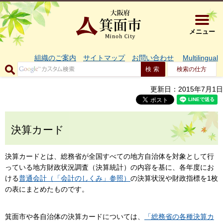
大阪府箕面市 
メニュー
組織のご案内
サイトマップ
お問い合わせ
Multilingual
検索の仕方
更新日：2015年7月1日
決算カード
決算カードとは、総務省が全国すべての地方自治体を対象として行
っている地方財政状況調査（決算統計）の内容を基に、各年度にお
ける
普通会計（「会計のしくみ」参照）
の決算状況や財政指標を1枚
の表にまとめたものです。
箕面市や各自治体の決算カードについては、
「総務省の各種決算カ