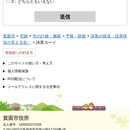
3：どちらともいえない
箕面市
>
市政
>
市の計画・施策
>
予算・財政
>
決算の状況〈決算状
況の見える化〉
> 決算カード
市役所への行き方
このサイトの使い方・考え方
個人情報保護
RSS配信について
メールアドレスに関する注意事項
箕面市役所
法人番号：1000020272205
〒562-0003大阪府箕面市西小路4丁目6番1号