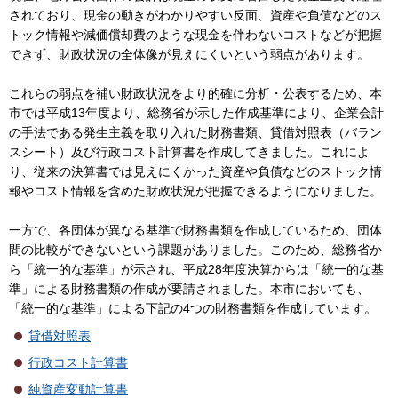
されており、現金の動きがわかりやすい反面、資産や負債などのス
トック情報や減価償却費のような現金を伴わないコストなどが把握
できず、財政状況の全体像が見えにくいという弱点があります。
これらの弱点を補い財政状況をより的確に分析・公表するため、本
市では平成13年度より、総務省が示した作成基準により、企業会計
の手法である発生主義を取り入れた財務書類、貸借対照表（バラン
スシート）及び行政コスト計算書を作成してきました。これによ
り、従来の決算書では見えにくかった資産や負債などのストック情
報やコスト情報を含めた財政状況が把握できるようになりました。
一方で、各団体が異なる基準で財務書類を作成しているため、団体
間の比較ができないという課題がありました。このため、総務省か
ら「統一的な基準」が示され、平成28年度決算からは「統一的な基
準」による財務書類の作成が要請されました。本市においても、
「統一的な基準」による下記の4つの財務書類を作成しています。
貸借対照表
行政コスト計算書
純資産変動計算書