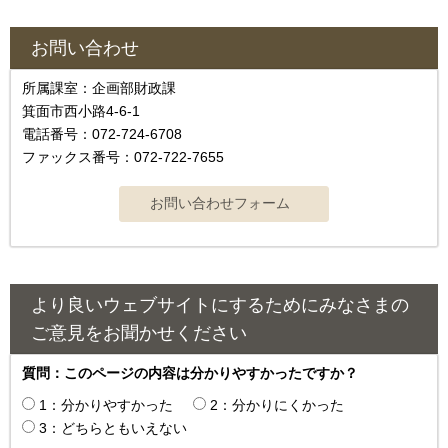
お問い合わせ
所属課室：企画部財政課
箕面市西小路4-6-1
電話番号：072-724-6708
ファックス番号：072-722-7655
より良いウェブサイトにするためにみなさまの
ご意見をお聞かせください
質問：このページの内容は分かりやすかったですか？
1：分かりやすかった
2：分かりにくかった
3：どちらともいえない