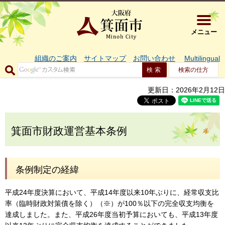
大阪府箕面市 
メニュー
組織のご案内
サイトマップ
お問い合わせ
Multilingual
検索の仕方
更新日：2026年2月12日
箕面市財政運営基本条例
条例制定の経緯
平成24年度決算において、平成14年度以来10年ぶりに、経常収支比
率（臨時財政対策債を除く）（※）が100％以下の完全収支均衡を
達成しました。また、平成26年度当初予算においても、平成13年度