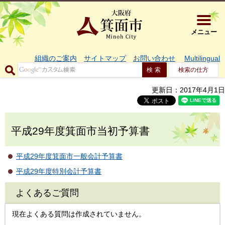
大阪府箕面市 
メニュー
組織のご案内
サイトマップ
お問い合わせ
Multilingual
検索の仕方
更新日：2017年4月1日
平成29年度箕面市当初予算書
平成29年度箕面市一般会計予算書
平成29年度特別会計予算書
よくあるご質問
現在よくある質問は作成されていません。