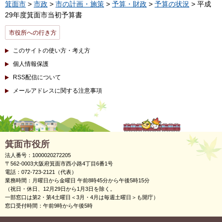
箕面市
>
市政
>
市の計画・施策
>
予算・財政
>
予算の状況
> 平成
29年度箕面市当初予算書
市役所への行き方
このサイトの使い方・考え方
個人情報保護
RSS配信について
メールアドレスに関する注意事項
箕面市役所
法人番号：1000020272205
〒562-0003大阪府箕面市西小路4丁目6番1号
電話：072-723-2121（代表）
業務時間：月曜日から金曜日 午前8時45分から午後5時15分
（祝日・休日、12月29日から1月3日を除く。
一部窓口は第2・第4土曜日＜3月・4月は毎週土曜日＞も開庁）
窓口受付時間：午前9時から午後5時