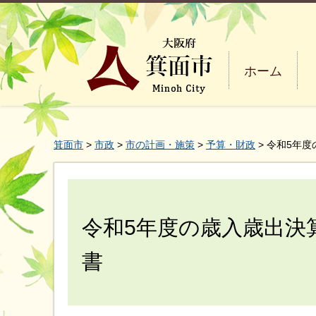
ホーム
箕面市
>
市政
>
市の計画・施策
>
予算・財政
> 令和5年
令和5年度の歳入歳出決
書