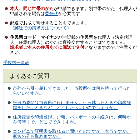
本人、
同じ世帯のか
た
が申請できます。別世帯のかた、代理人が
申請される場合は
委任状
が必要です。
郵送でお取り寄せすることもできます。
（
郵送での請求方法について
）
住民票コード
、
マイナンバー
記載の住民票を代理人（法定代理
人、任意代理人）のかたに直接交付することはできません。
請求者ご本人の住所あてに郵送で交付
となりますのでご注意くだ
さい。
手数料一覧表
よくあるご質問
市外から引っ越してきました。市役所へは何を持って行った
らいいですか。
平日の昼間は市役所に行けません。引っ越したときや印鑑登
録をしたいときなど、どうしたらいいのでしょうか。
住所変更や印鑑登録、戸籍、パスポートの手続きは、何時か
ら何時まで、どこでできますか。
コンビニで証明書を取れると聞いたのですが、本当ですか。
家族の分も取れますか。