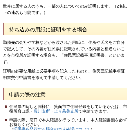
世帯に属する人のうち、一部の人についてのみ証明します。（2名以
上の連名も可能です。）
持ち込みの用紙に証明をする場合
勤務先の会社や学校などから渡された用紙に、住所や氏名をご自分
で記入して、その内容が住民票に記載されている内容と相違ないこ
とを市役所が証明する場合も、「住民票記載事項証明書」といいま
す。
証明の必要な用紙に必要事項を記入したものと、住民票記載事項証
明書交付申請書を添えて申請してください。
申請の際の注意
住民票の写しと同様に、箕面市で住民登録をしているかたは、市
役所窓口課・
豊川支所
・
止々呂美支所
で申請できます。
申請の際、窓口で本人確認を行っています。本人確認書類を必ず
お持ちください。
（
証明書を発行する場合の本人確認について
）