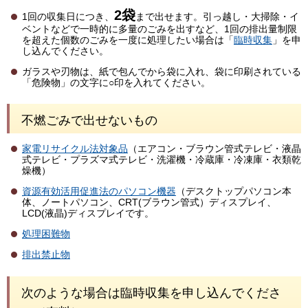
2袋
1回の収集日につき、
まで出せます。引っ越し・大掃除・イ
ベントなどで一時的に多量のごみを出すなど、1回の排出量制限
を超えた個数のごみを一度に処理したい場合は「
臨時収集
」を申
し込んでください。
ガラスや刃物は、紙で包んでから袋に入れ、袋に印刷されている
「危険物」の文字に○印を入れてください。
不燃ごみで出せないもの
家電リサイクル法対象品
（エアコン・ブラウン管式テレビ・液晶
式テレビ・プラズマ式テレビ・洗濯機・冷蔵庫・冷凍庫・衣類乾
燥機）
資源有効活用促進法のパソコン機器
（デスクトップパソコン本
体、ノートパソコン、CRT(ブラウン管式）ディスプレイ、
LCD(液晶)ディスプレイです。
処理困難物
排出禁止物
次のような場合は臨時収集を申し込んでくださ