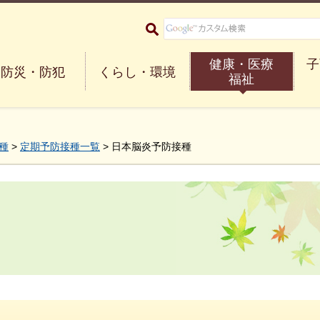
大阪府箕面市 Minoh City
健康・医療
子
防災・防犯
くらし・環境
福祉
種
>
定期予防接種一覧
> 日本脳炎予防接種