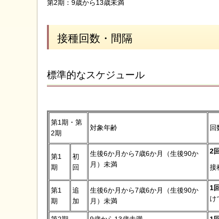
第2期：9歳から13歳未満
接種回数・間隔
標準的なスケジュール
第1期・第
対象年齢
回
2期
2
生後6か月から7歳6か月（生後90か
第1
初
月）未満
期
回
接
1
第1
追
生後6か月から7歳6か月（生後90か
け
期
加
月）未満
第2期
9歳から13歳未満
1