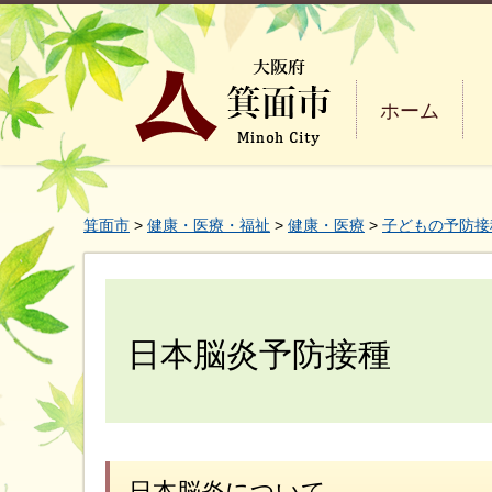
ホーム
箕面市
>
健康・医療・福祉
>
健康・医療
>
子どもの予防接
日本脳炎予防接種
日本脳炎について