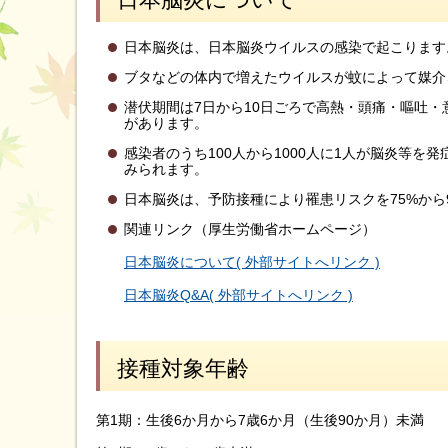
日本脳炎は、日本脳炎ウイルスの感染で起こります
ブタなどの体内で増えたウイルスが蚊によって媒介
潜伏期間は7日から10日ごろで高熱・頭痛・嘔吐
があります。
感染者のうち100人から1000人に1人が脳炎等
みられます。
日本脳炎は、予防接種により罹患リスクを75%から
関連リンク（厚生労働省ホームページ）
日本脳炎について( 外部サイトへリンク )
日本脳炎Q&A( 外部サイトへリンク )
接種対象年齢
第1期：生後6か月から7歳6か月（生後90か月）未満