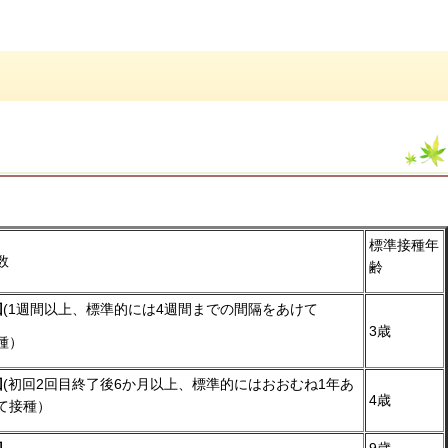
標準接種年
数
齢
回
(1週間以上、標準的には4週間までの間隔をあけて
3歳
種）
回
(初回2回目終了後6か月以上、標準的にはおおむね1年あ
4歳
て接種）
回
9歳