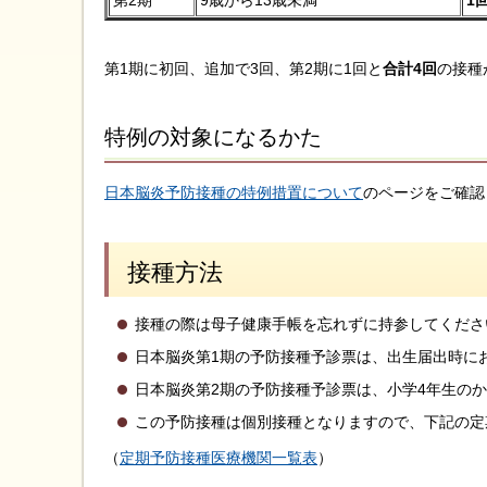
第1期に初回、追加で3回、第2期に1回と
合計4回
の接種
特例の対象になるかた
日本脳炎予防接種の特例措置について
のページをご確認
接種方法
接種の際は母子健康手帳を忘れずに持参してくださ
日本脳炎第1期の予防接種予診票は、出生届出時に
日本脳炎第2期の予防接種予診票は、小学4年生の
この予防接種は個別接種となりますので、下記の定
（
定期予防接種医療機関一覧表
）