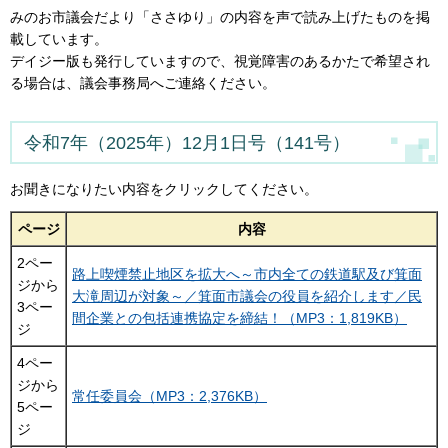
みのお市議会だより「ささゆり」の内容を声で読み上げたものを掲
載しています。
デイジー版も発行していますので、視覚障害のあるかたで希望され
る場合は、議会事務局へご連絡ください。
令和7年（2025年）12月1日号（141号）
お聞きになりたい内容をクリックしてください。
ページ
内容
2ペー
路上喫煙禁止地区を拡大へ～市内全ての鉄道駅及び箕面
ジから
大滝周辺が対象～／箕面市議会の役員を紹介します／民
3ペー
間企業との包括連携協定を締結！（MP3：1,819KB）
ジ
4ペー
ジから
常任委員会（MP3：2,376KB）
5ペー
ジ