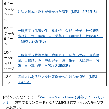
6ペー
ジから
討論／賛成・反対が分かれた議案（MP3：2,742KB）
7ペー
ジ
8ペー
一般質問（武智秀生、桃山悟、久野井優子、神代繁近、
ジから
楠政則、木下伸雄、吉田栄美子、藤田貴支、竹内洋人）
9ペー
（MP3：2,057KB）
ジ
10ペ
一般質問（牧野寿美、増田京子、金森いずみ、尾﨑夏
ージか
樹、山根ひとみ、中西智子、浦川倫子、大脇典子、牧
ら11
馨、田中真由美（MP3：2,350KB）
ページ
12ペ
議員まちある記／次回定例会のお知らせ ほか（MP3：
ージ
834KB）
お聞きいただくには、「
Windows Media Player( 外部サイトへリン
ク )
」（無料でダウンロード）などのMP3形式ファイルの再生ソフ
トが必要です。