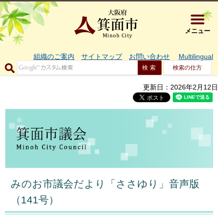
大阪府箕面市 
メニュー
組織のご案内
サイトマップ
お問い合わせ
Multilingual
検索の仕方
更新日：2026年2月12日
みのお市議会だより「ささゆり」音声版
（141号）