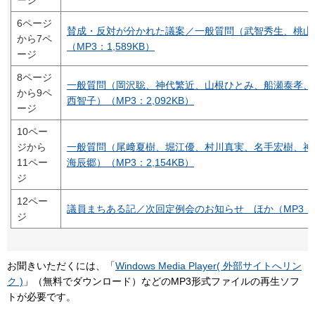
ージ
6ページ
賛成・反対が分かれた議案／一般質問（武智秀生、桃山
から7ペ
（MP3：1,589KB）
ージ
8ページ
一般質問（岡沢聡、神代繁近、山根ひとみ、船瀬泰孝、
から9ペ
西智子）（MP3：2,092KB）
ージ
10ペー
ジから
一般質問（尾﨑夏樹、堀江優、村川真実、名手宏樹、神
11ペー
海辰郷）（MP3：2,154KB）
ジ
12ペー
議員まちある記／次回定例会のお知らせ ほか（MP3：8
ジ
お聞きいただくには、「
Windows Media Player( 外部サイトへリン
ク )
」（無料でダウンロード）などのMP3形式ファイルの再生ソフ
トが必要です。