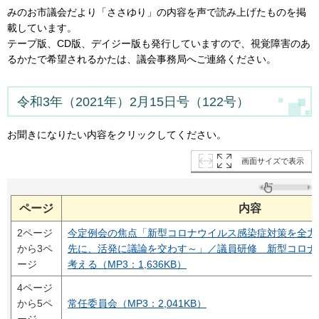
みのお市議会だより「ささゆり」の内容を声で読み上げたものを掲
載しています。
テープ版、CD版、デイジー版も発行していますので、視覚障害のあ
るかたで希望されるかたは、議会事務局へご連絡ください。
令和3年（2021年）2月15日号（122号）
お聞きになりたい内容をクリックしてください。
画面サイズで表示
ページ
内容
2ページ
今定例会の焦点「新型コロナウイルス感染症対策を全力
から3ペ
先に、活発に議論を交わす～」／議員研修 新型コロナ
ージ
考える（MP3：1,636KB）
4ページ
から5ペ
常任委員会（MP3：2,041KB）