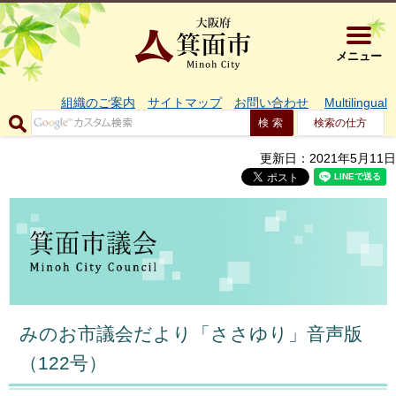
大阪府箕面市 
メニュー
組織のご案内
サイトマップ
お問い合わせ
Multilingual
検索の仕方
更新日：2021年5月11日
みのお市議会だより「ささゆり」音声版
（122号）