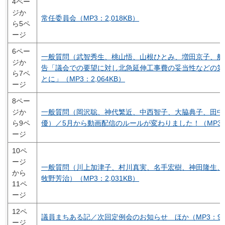
4ペー
ジか
常任委員会（MP3：2,018KB）
ら5ペ
ージ
6ペー
一般質問（武智秀生、桃山悟、山根ひとみ、増田京子、船
ジか
告「議会での要望に対し北急延伸工事費の妥当性などの第
ら7ペ
とに」（MP3：2,064KB）
ージ
8ペー
ジか
一般質問（岡沢聡、神代繁近、中西智子、大脇典子、田中
ら9ペ
優）／5月から動画配信のルールが変わりました！（MP3：2
ージ
10ペ
ージ
一般質問（川上加津子、村川真実、名手宏樹、神田隆生、
から
牧野芳治）（MP3：2,031KB）
11ペ
ージ
12ペ
議員まちある記／次回定例会のお知らせ ほか（MP3：97
ージ