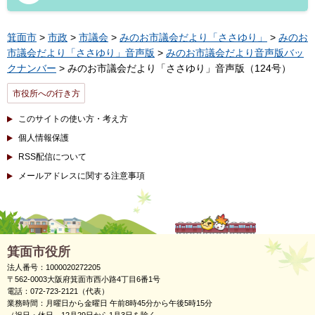
箕面市
>
市政
>
市議会
>
みのお市議会だより「ささゆり」
>
みのお
市議会だより「ささゆり」音声版
>
みのお市議会だより音声版バッ
クナンバー
> みのお市議会だより「ささゆり」音声版（124号）
市役所への行き方
このサイトの使い方・考え方
個人情報保護
RSS配信について
メールアドレスに関する注意事項
箕面市役所
法人番号：1000020272205
〒562-0003大阪府箕面市西小路4丁目6番1号
電話：072-723-2121（代表）
業務時間：月曜日から金曜日 午前8時45分から午後5時15分
（祝日・休日、12月29日から1月3日を除く。