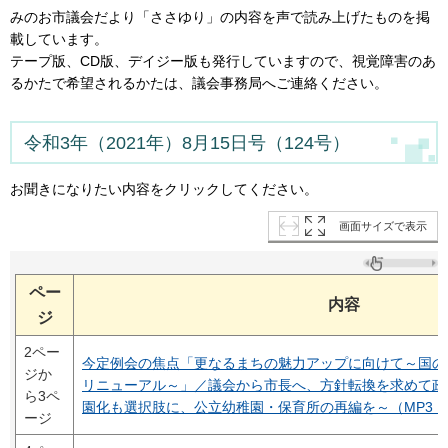
みのお市議会だより「ささゆり」の内容を声で読み上げたものを掲
載しています。
テープ版、CD版、デイジー版も発行していますので、視覚障害のあ
るかたで希望されるかたは、議会事務局へご連絡ください。
令和3年（2021年）8月15日号（124号）
お聞きになりたい内容をクリックしてください。
画面サイズで表示
ペー
内容
ジ
2ペー
今定例会の焦点「更なるまちの魅力アップに向けて～国の
ジか
リニューアル～」／議会から市長へ、方針転換を求めて政
ら3ペ
園化も選択肢に、公立幼稚園・保育所の再編を～（MP3：1,
ージ