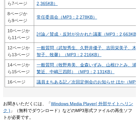
ら7ページ
2,365KB）
8ページか
常任委員会（MP3：2,278KB）
ら9ページ
10ページか
討論／賛成・反対が分かれた議案（MP3：2,663KB
ら11ページ
12ページか
一般質問（武智秀生、久野井優子、吉田栄美子、木
ら13ページ
智子、牧馨）（MP3：2,216KB）
14ページか
一般質問（牧野寿美、金森いずみ、山根ひとみ、浦
ら15ページ
繁近、中嶋三四郎）（MP3：2,131KB）
16ページ
議員まちある記／次回定例会のお知らせ ほか（MP3：
お聞きいただくには、「
Windows Media Player( 外部サイトへリン
ク )
」（無料でダウンロード）などのMP3形式ファイルの再生ソフ
トが必要です。