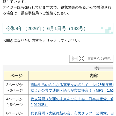
載しています。
デイジー版も発行していますので、視覚障害のあるかたで希望され
る場合は、議会事務局へご連絡ください。
令和8年（2026年）6月1日号（143号）
お聞きになりたい内容をクリックしてください。
画面サイズで表示
ページ
内容
2ページか
市民生活のさらなる充実をめざして～令和8年度当
ら3ページ
据えた公共交通網へ議会が市に提言！（MP3：1,529
4ページか
代表質問（箕面の未来をひらく会、日本共産党、箕面
ら5ページ
2,012KB）
6ページか
代表質問（大阪維新の会、市民クラブ、公明党、自民