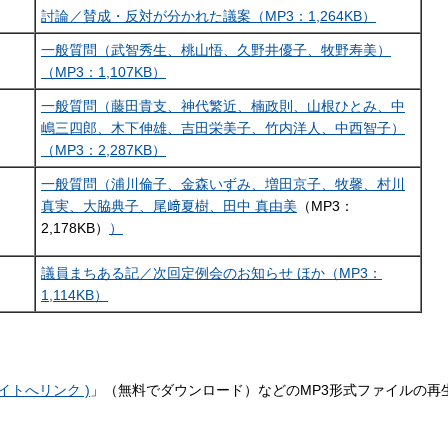
討論／賛成・反対が分かれた議案（MP3：1,264KB）
一般質問（武智秀生、桃山悟、久野井優子、牧野寿美）
（MP3：1,107KB）
一般質問（藤田貴支、神代繁近、楠政則、山根ひとみ、中
嶋三四郎、木下伸雄、吉田栄美子、竹内洋人、中西智子）
（MP3：2,287KB）
一般質問（浦川倫子、金森いずみ、増田京子、牧馨、村川
真実、大脇典子、尾﨑夏樹、
田中 真由美
（MP3：
2,178KB）
）
議員まちある記／次回定例会のお知らせ ほか（MP3：
1,114KB）
外部サイトへリンク )
」（無料でダウンロード）などのMP3形式ファイルの再