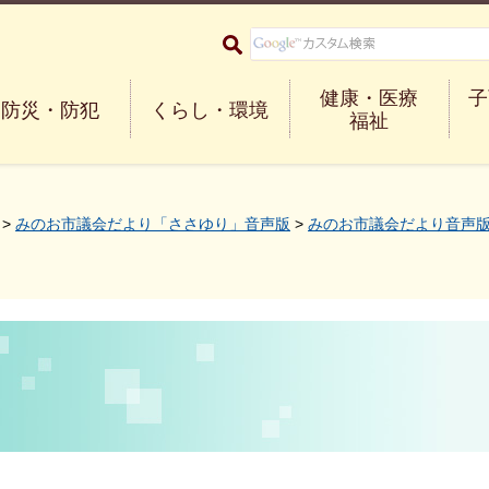
大阪府箕面市 Minoh City
健康・医療
子
防災・防犯
くらし・環境
福祉
>
みのお市議会だより「ささゆり」音声版
>
みのお市議会だより音声