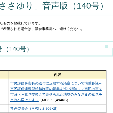
ささゆり」音声版（140号）
たものを掲載しています。
で希望される場合は、議会事務局へご連絡ください。
号（140号）
内容
市
民評価を市長の給与に反映する議案について慎重審議～
市民評価連動型給与制度の是非を巡り議論～／市民の声を
市政へ～意見交換会で寄せられた地域のみなさまの意見を
市政へ届けます～
（MP3：1,494KB）
常任委員会（MP3：2,306KB）