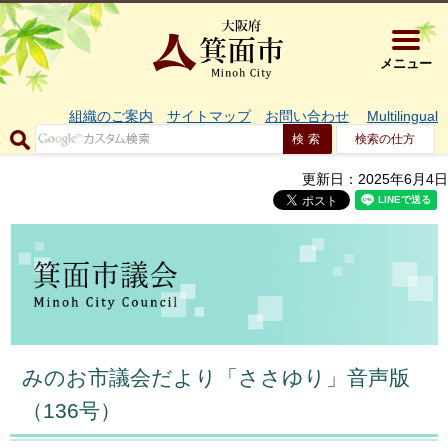
大阪府箕面市 
メニュー
組織のご案内
サイトマップ
お問い合わせ
Multilingual
検索の仕方
更新日：2025年6月4日
みのお市議会だより「ささゆり」音声版
（136号）