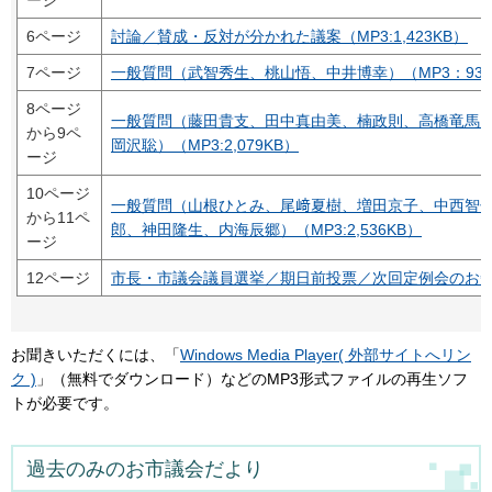
ージ
6ページ
討論／賛成・反対が分かれた議案（MP3:1,423KB）
7ページ
一般質問（武智秀生、桃山悟、中井博幸）（MP3：937
8ページ
一般質問（藤田貴支、田中真由美、楠政則、高橋竜馬
から9ペ
岡沢聡）
（MP3:2,079KB）
ージ
10ページ
一般質問（山根ひとみ、尾﨑夏樹、増田京子、中西智
から11ペ
郎、神田隆生、内海辰郷）
（MP3:2,536KB）
ージ
12ページ
市長・市議会議員選挙／期日前投票／次回定例会のお知らせ（
お聞きいただくには、「
Windows Media Player( 外部サイトへリン
ク )
」（無料でダウンロード）などのMP3形式ファイルの再生ソフ
トが必要です。
過去のみのお市議会だより