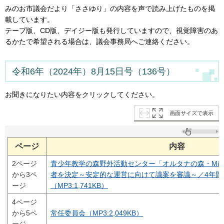
みのお市議会だより「ささゆり」の内容を声で読み上げたものを掲
載しています。
テープ版、CD版、デイジー版も発行していますので、視覚障害のあ
るかたで希望される場合は、議会事務局へご連絡ください。
令和6年（2024年）8月15日号（136号）
お聞きになりたい内容をクリックしてください。
画面サイズで表示
ページ
内容
2ページ
青少年教学の森野外活動センター「オルタナの森・Min
から3ペ
者を決定～安定的な運営に向けて議案を審議～／4年間
ージ
（MP3:1,741KB）
4ページ
から5ペ
常任委員会（MP3:2,049KB）