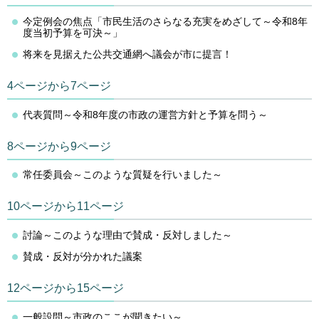
今定例会の焦点「市民生活のさらなる充実をめざして～令和8年
度当初予算を可決～」
将来を見据えた公共交通網へ議会が市に提言！
4ページから7ページ
代表質問～令和8年度の市政の運営方針と予算を問う～
8ページから9ページ
常任委員会～このような質疑を行いました～
10ページから11ページ
討論～このような理由で賛成・反対しました～
賛成・反対が分かれた議案
12ページから15ページ
一般設問～市政のここが聞きたい～