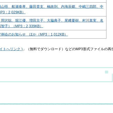
桃山悟、船瀬泰孝、藤田貴支、楠政則、内海辰郷、中嶋三四郎、中
：2,029KB）
、岡沢聡、堀江優、増田京子、大脇典子、尾﨑夏樹、村川真実、名
子）（MP3：2,339KB）
会のお知らせ ほか（MP3：1,012KB）
外部サイトへリンク )
」（無料でダウンロード）などのMP3形式ファイルの再