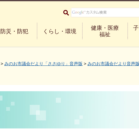
大阪府箕面市 Minoh City
健康・医療
子
防災・防犯
くらし・環境
福祉
>
みのお市議会だより「ささゆり」音声版
>
みのお市議会だより音声