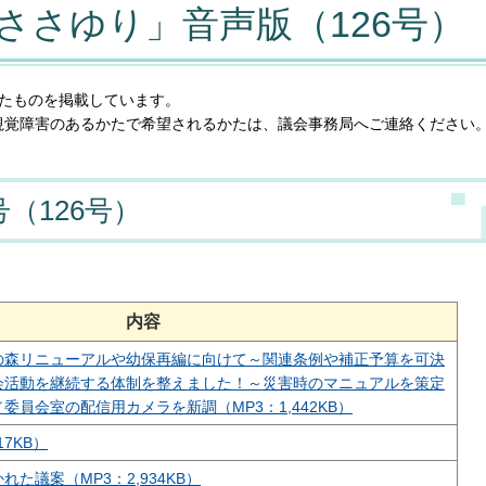
ささゆり」音声版（126号）
たものを掲載しています。
視覚障害のあるかたで希望されるかたは、議会事務局へご連絡ください
号（126号）
内容
の森リニューアルや幼保再編に向けて～関連条例や補正予算を可決
会活動を継続する体制を整えました！～災害時のマニュアルを策定
員会室の配信用カメラを新調（MP3：1,442KB）
17KB）
た議案（MP3：2,934KB）