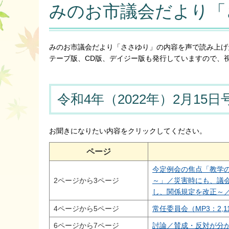
みのお市議会だより「
みのお市議会だより「ささゆり」の内容を声で読み上げ
テープ版、CD版、デイジー版も発行していますので、
令和4年（2022年）2月15日
お聞きになりたい内容をクリックしてください。
ページ
今定例会の焦点「教学
2ページから3ページ
～」／災害時にも、議
し、関係規定を改正～／委
4ページから5ページ
常任委員会（MP3：2,1
6ページから7ページ
討論／賛成・反対が分かれ