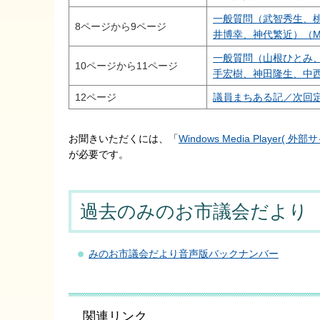
一般質問（武智秀生、
8ページから9ページ
井博幸、神代繁近）（MP3
一般質問（山根ひとみ
10ページから11ページ
手宏樹、神田隆生、中西智
12ページ
議員まちある記／次回定例
お聞きいただくには、「
Windows Media Player( 
が必要です。
過去のみのお市議会だより
みのお市議会だより音声版バックナンバー
関連リンク