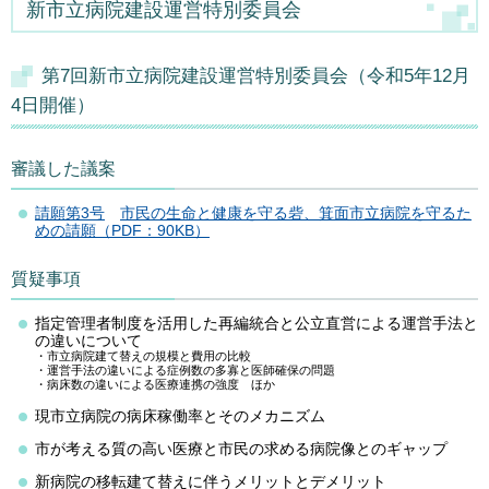
新市立病院建設運営特別委員会
第7回新市立病院建設運営特別委員会（令和5年12月
4日開催）
審議した議案
請願第3号
市民の生命と健康を守る砦、箕面市立病院を守るた
めの請願
（PDF：90KB）
質疑事項
指定管理者制度を活用した再編統合と公立直営による運営手法と
の違いについて
・市立病院建て替えの規模と費用の比較
・運営手法の違いによる症例数の多寡と医師確保の問題
・病床数の違いによる医療連携の強度
ほか
現市立病院の病床稼働率とそのメカニズム
市が考える質の高い医療と市民の求める病院像とのギャップ
新病院の移転建て替えに伴うメリットとデメリット