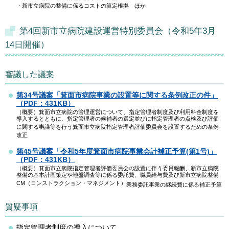
・新市立病院の整備に係るコストの算定根拠 ほか
第4回新市立病院建設運営特別委員会（令和5年3月
14日開催）
審議した議案
第34号議案「箕面市病院事業の設置等に関する条例改正の件」
（PDF：431KB）
（概要）箕面市立病院の管理運営について、指定管理者制度及び利用料金制度を
導入するとともに、指定管理者の候補者の選定並びに指定管理者の点検及び評価
に関する審議等を行う箕面市立病院指定管理者評価委員会を設置するための条例
改正
第45号議案「令和5年度箕面市病院事業会計補正予算(第1号)」
（PDF：431KB）
（概要）箕面市立病院指定管理者評価委員会の設置に伴う委員報酬、新市立病院
整備の基本計画策定や地盤調査等に係る委託費、職員給与費及び新市立病院整備
CM（コンストラクション・マネジメント）
業務委託事業の継続費に係る補正予算
質疑事項
指定管理者制度の導入について