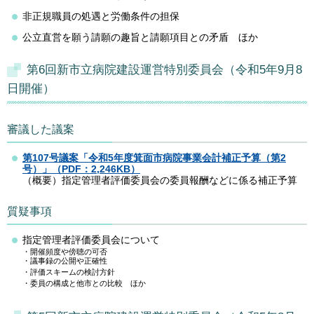
非正規職員の処遇と労働条件の担保
公立直営を願う請願の趣旨と請願項目との矛盾
ほか
第6回新市立病院建設運営特別委員会（令和5年9月8
日開催）
審議した議案
第107号議案「令和5年度箕面市病院事業会計補正予算（第2
号）」（PDF：2,246KB）
（概要）指定管理者評価委員会の委員報酬などに係る補正予算
質疑事項
指定管理者評価委員会について
・開催頻度や傍聴の可否
・議事録の公開や正確性
・評価スキームの検討方針
・委員の構成と他市との比較 ほか