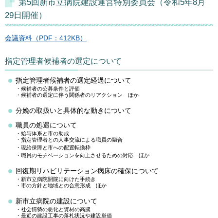
第5回新市立病院建設運営特別委員会（令和5年8月
29日開催）
会議資料（PDF：412KB）
指定管理者候補者の選定について
指定管理者候補者の選定経過について
・候補者の公募条件と評価
・候補者の選定に伴う関係者のリアクション ほか
分娩の取扱いと具体的な動きについて
職員の処遇について
・給与体系と市の助成
・指定管理者との人事交流による職員の融合
・現給保障と市への配置転換枠
・職員のモチベーションを向上させるための対応 ほか
回復期リハビリテーション病床の確保について
・新市立病院開院に向けた手続き
・市の方針と地域との合意形成 ほか
新市立病院の建設について
・社会情勢の悪化と資材の高騰
・最近の建設工事の落札状況や建設単価