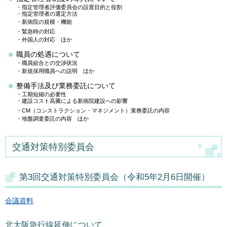
・指定管理者評価委員会の設置目的と役割
・指定管理者の選定方法
・新病院の規模・機能
・緊急時の対応
・外国人の対応 ほか
職員の処遇について
・職員組合との交渉状況
・新規採用職員への説明 ほか
整備手法及び業務委託について
・工期短縮の必要性
・建設コスト高騰による新病院建設への影響
・CM（コンストラクション・マネジメント）業務委託の内容
・地盤調査委託の内容 ほか
交通対策特別委員会
第3回交通対策特別委員会（令和5年2月6日開催）
会議資料
北大阪急行線延伸について