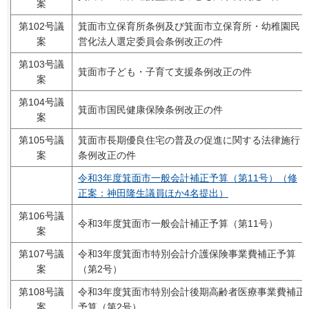
案
第102号議
箕面市立保育所条例及び箕面市立保育所・幼稚園民
案
営化法人選定委員会条例改正の件
第103号議
箕面市子ども・子育て支援条例改正の件
案
第104号議
箕面市国民健康保険条例改正の件
案
第105号議
箕面市長期優良住宅の普及の促進に関する法律施行
案
条例改正の件
令和3年度箕面市一般会計補正予算（第11号）（修
正案：神田隆生議員ほか4名提出）
第106号議
令和3年度箕面市一般会計補正予算（第11号）
案
第107号議
令和3年度箕面市特別会計介護保険事業費補正予算
案
（第2号）
第108号議
令和3年度箕面市特別会計後期高齢者医療事業費補正
案
予算（第2号）