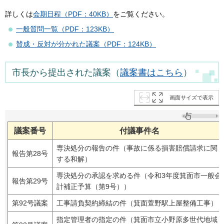
詳しくは
会期日程（PDF：40KB）
をご覧ください。
一般質問一覧（PDF：123KB）
賛成・反対が分かれた議案（PDF：124KB）
市長から提出された議案（
議案書はこちら
）
画面サイズで表示
議案番号
付議事件名
専決処分の報告の件（事故に係る損害賠償請求に関
報告第28号
する和解）
専決処分の承認を求める件（令和3年度箕面市一般会
報告第29号
計補正予算（第9号））
第92号議案
工事請負契約締結の件（箕面萱野駅上屋整備工事）
指定管理者の指定の件（箕面市立小野原多世代地域