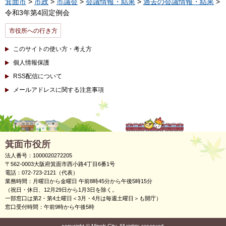
箕面市
>
市政
>
市議会
>
会議情報・結果
>
過去の会議情報・結果
>
令和3年第4回定例会
市役所への行き方
このサイトの使い方・考え方
個人情報保護
RSS配信について
メールアドレスに関する注意事項
箕面市役所
法人番号：1000020272205
〒562-0003大阪府箕面市西小路4丁目6番1号
電話：072-723-2121（代表）
業務時間：月曜日から金曜日 午前8時45分から午後5時15分
（祝日・休日、12月29日から1月3日を除く。
一部窓口は第2・第4土曜日＜3月・4月は毎週土曜日＞も開庁）
窓口受付時間：午前9時から午後5時