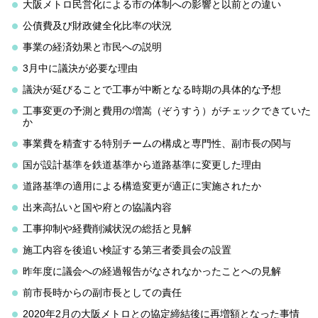
大阪メトロ民営化による市の体制への影響と以前との違い
公債費及び財政健全化比率の状況
事業の経済効果と市民への説明
3月中に議決が必要な理由
議決が延びることで工事が中断となる時期の具体的な予想
工事変更の予測と費用の増嵩（ぞうすう）がチェックできていた
か
事業費を精査する特別チームの構成と専門性、副市長の関与
国が設計基準を鉄道基準から道路基準に変更した理由
道路基準の適用による構造変更が適正に実施されたか
出来高払いと国や府との協議内容
工事抑制や経費削減状況の総括と見解
施工内容を後追い検証する第三者委員会の設置
昨年度に議会への経過報告がなされなかったことへの見解
前市長時からの副市長としての責任
2020年2月の大阪メトロとの協定締結後に再増額となった事情