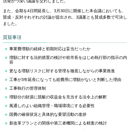
活発かつ深い議論を交わしました。
また、会期を4日間延長し、3月30日に開催した本会議においても、
賛成・反対それぞれの討論が提出され、3議案とも賛成多数で可決し
ました。
質疑事項
事業費増額の経緯と初期対応は妥当だったか
増額に対する法的措置の検討や前市長をはじめ執行部の指示の内
容
更なる増額リスクに対する管理を徹底しながらの事業推進
工事が3年延長になっても総費用に増額がないと判断した理由
工事執行の管理体制
増額分の財源に競艇の収益金を充当する法令上の解釈
風通しのよい組織管理・職場環境にする必要性
国費の確保状況と具体的な要望活動の進捗
新改革プランとの関係や第三者機関による精査の検討