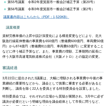
第55号議案 令和2年度箕面市一般会計補正予算（第20号）
第56号議案 令和3年度箕面市一般会計補正予算（第2号）
議案書内容はこちらから（PDF：1,520KB）
議案概要
資材労務単価の上昇や設計深度化による構造変更などにより、北大
阪急行線延伸整備の事業費を650億円（整備費600億円、車両費50億
円）から874億円（整備費811億円、車両費63億円）に変更すること
などに伴う補正予算など。また、事業費の増額、工事期間の延長に
伴う大阪市高速電気軌道株式会社（大阪メトロ）との協定の変更。
審議経過
3月22日に提出された3議案は、大幅に増額される事業費や今後の事
業継続の重要性などから、議会として慎重に審査する必要があると
判断し、議長を除く22人を委員とする特別委員会を設置しました。
特別委員会では、それぞれの立場から質疑が展開され、3月中に必ず
議決が必要だという明確な理由を議会総体として市長に問うなど、