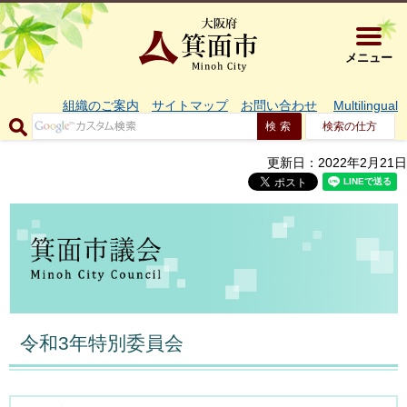
大阪府箕面市 
メニュー
組織のご案内
サイトマップ
お問い合わせ
Multilingual
検索の仕方
更新日：2022年2月21日
令和3年特別委員会