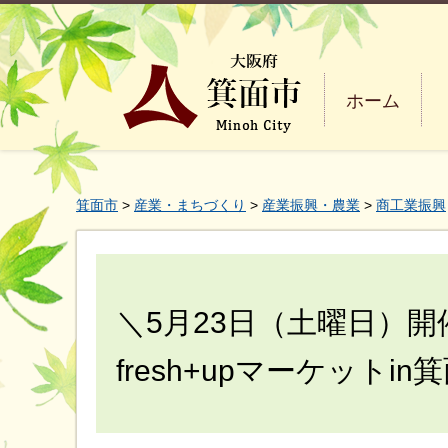
ホーム
箕面市
>
産業・まちづくり
>
産業振興・農業
>
商工業振興
＼5月23日（土曜日）開
fresh+upマーケットi