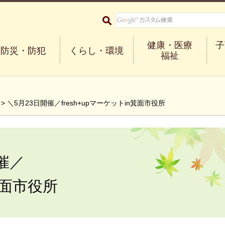
大阪府箕面市 Minoh City
健康・医療
子
防災・防犯
くらし・環境
福祉
> ＼5月23日開催／fresh+upマーケットin箕面市役所
催／
n箕面市役所