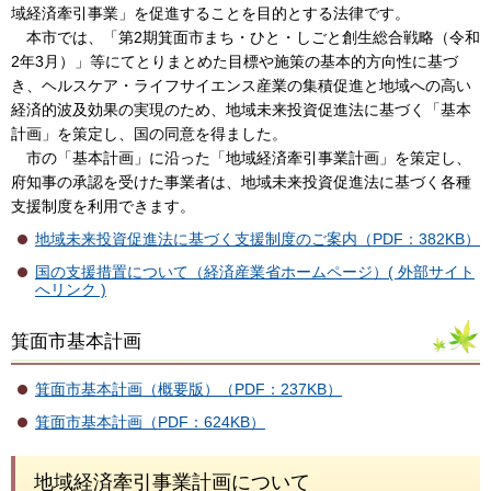
域経済牽引事業」を促進することを目的とする法律です。
本市では、「第2期箕面市まち・ひと・しごと創生総合戦略（令和
2年3月）」等にてとりまとめた目標や施策の基本的方向性に基づ
き、ヘルスケア・ライフサイエンス産業の集積促進と地域への高い
経済的波及効果の実現のため、地域未来投資促進法に基づく「基本
計画」を策定し、国の同意を得ました。
市の「基本計画」に沿った「地域経済牽引事業計画」を策定し、
府知事の承認を受けた事業者は、地域未来投資促進法に基づく各種
支援制度を利用できます。
地域未来投資促進法に基づく支援制度のご案内（PDF：382KB）
国の支援措置について（経済産業省ホームページ）( 外部サイト
へリンク )
箕面市基本計画
箕面市基本計画（概要版）（PDF：237KB）
箕面市基本計画（PDF：624KB）
地域経済牽引事業計画について