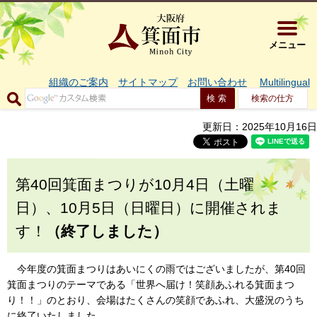
大阪府箕面市 
メニュー
組織のご案内
サイトマップ
お問い合わせ
Multilingual
検索の仕方
更新日：2025年10月16日
第40回箕面まつりが10月4日（土曜
日）、10月5日（日曜日）に開催されま
す！
（終了しました）
今年度の箕面まつりはあいにくの雨ではございましたが
、第40
回
箕面まつりのテーマである「世界へ届け！笑顔あふれる箕面まつ
り！！」のとおり、会場はたくさんの笑顔であふれ、大盛況のうち
に終了いたしました。