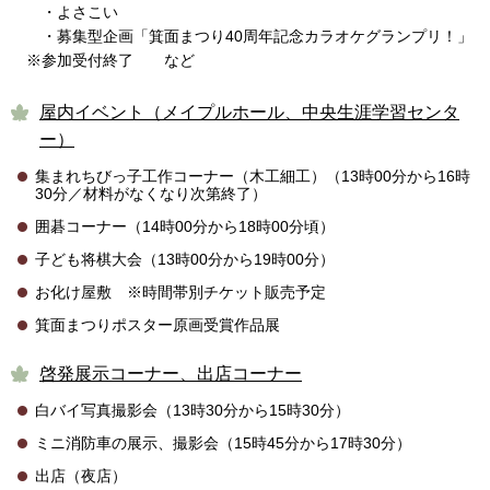
・よさこい
・募集型企画「箕面まつり40周年記念カラオケグランプリ！」
※参加受付終了 など
屋内イベント（メイプルホール、中央生涯学習センタ
ー）
集まれちびっ子工作コーナー（木工細工）（13時00分から16時
30分／材料がなくなり次第終了）
囲碁コーナー（14時00分から18時00分頃）
子ども将棋大会（13時00分から19時00分）
お化け屋敷 ※時間帯別チケット販売予定
箕面まつりポスター原画受賞作品展
啓発展示コーナー、出店コーナー
白バイ写真撮影会（13時30分から15時30分）
ミニ消防車の展示、撮影会（15時45分から17時30分）
出店（夜店）