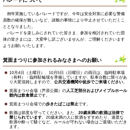
パレードについて
例年実施しているパレードですが、今年は安全対策に必要な警備
員数の確保が難しいなど、諸般の事情により中止させていただくこ
ととなりました。
パレードを楽しみにされていた皆さま、参加を検討されていた団
体の皆さまには、大変申し訳ございませんが、ご理解くださいます
ようお願いいたします。
箕面まつりに参加されるみなさまへのお願い
10月4日（土曜日）、10月5日（日曜日）の両日は、臨時駐車場
（有料）・臨時駐輪場を準備していますが、駐車台数に限りがあ
り大変混雑しますので、
公共交通機関や徒歩でご来場ください
。
箕面まつり会場（芦原公園）の
人工芝部分およびメイプルホール
館内は飲食禁止
です。
箕面まつり会場での
歩きたばこは禁止
です。
飲酒は節度を守ってください。また、
20歳未満の飲酒は法律で
禁じられています
。20歳未満の人に飲酒をすすめたり、過度な
飲酒や酔って騒ぐなど、ルールが守れない場合はご退場いただき
ます。