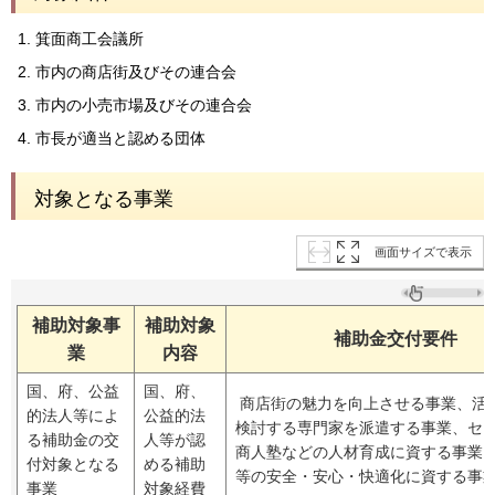
箕面商工会議所
市内の商店街及びその連合会
市内の小売市場及びその連合会
市長が適当と認める団体
対象となる事業
画面サイズで表示
補助対象事
補助対象
補助金交付要件
業
内容
国、府、公益
国、府、
商店街の魅力を向上させる事業、活
的法人等によ
公益的法
検討する専門家を派遣する事業、セ
る補助金の交
人等が認
商人塾などの人材育成に資する事業
付対象となる
める補助
等の安全・安心・快適化に資する事
事業
対象経費