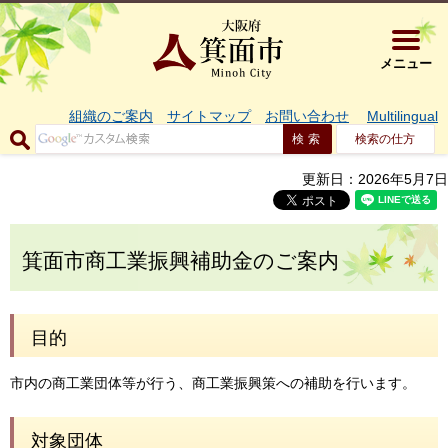
大阪府箕面市 
メニュー
組織のご案内
サイトマップ
お問い合わせ
Multilingual
検索の仕方
更新日：2026年5月7日
箕面市商工業振興補助金のご案内
目的
市内の商工業団体等が行う、商工業振興策への補助を行います。
対象団体