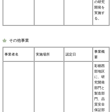
の研究
開発を
実施す
る。
その他事業
事業概
事業者名
実施場所
認定日
要
彩都西
部地区
に、研
究開発
部門と
製造部
門、品
質安全
保証部