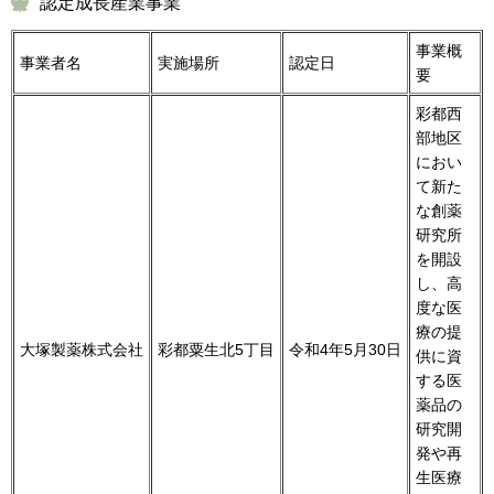
認定成長産業事業
事業概
事業者名
実施場所
認定日
要
彩都西
部地区
におい
て新た
な創薬
研究所
を開設
し、高
度な医
療の提
大塚製薬株式会社
彩都粟生北5丁目
令和4年5月30日
供に資
する医
薬品の
研究開
発や再
生医療