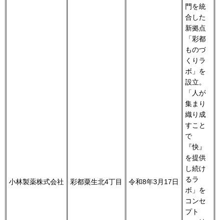
門を統
合した
新拠点
「彩都
ものづ
くりラ
ボ」を
設立。
「人が
集まり
織り成
すこと
で
『快』
を提供
し続け
るラ
小林製薬株式会社
彩都粟生北4丁目
令和8年3月17日
ボ」を
コンセ
プト