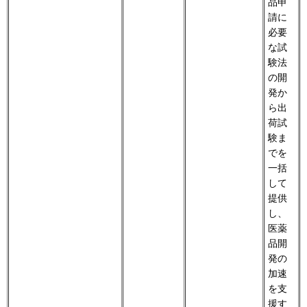
品申
請に
必要
な試
験法
の開
発か
ら出
荷試
験ま
でを
一括
して
提供
し、
医薬
品開
発の
加速
を支
援す