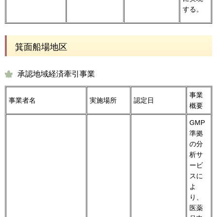
する。
箕面船場地区
承認地域経済牽引事業
事業
事業者名
実施場所
認定日
概要
GMP
準拠
の分
析サ
ービ
スに
よ
り、
医薬