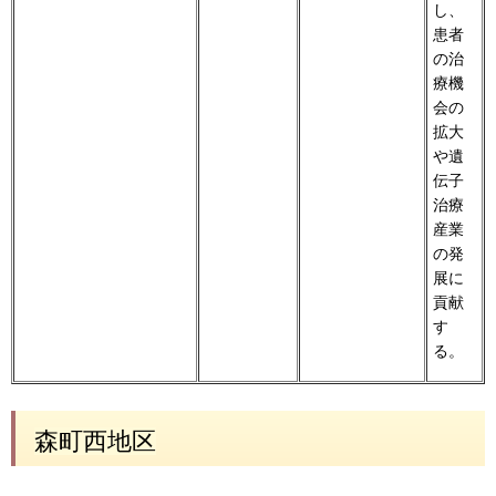
し、
患者
の治
療機
会の
拡大
や遺
伝子
治療
産業
の発
展に
貢献
す
る。
森町西地区