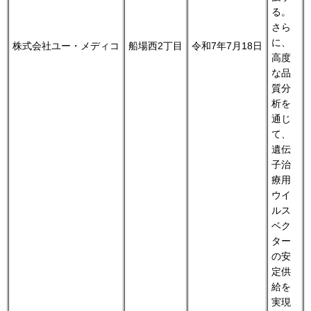
る。
さら
に、
株式会社ユー・メディコ
船場西2丁目
令和7年7月18日
高度
な品
質分
析を
通じ
て、
遺伝
子治
療用
ウイ
ルス
ベク
ター
の安
定供
給を
実現