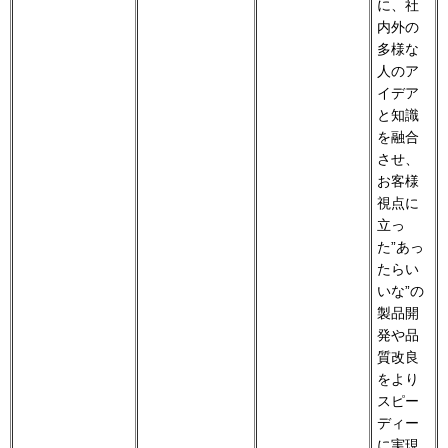
に、社
内外の
多様な
人のア
イデア
と知識
を融合
させ、
お客様
視点に
立っ
た”あっ
たらい
いな”の
製品開
発や品
質改良
をより
スピー
ディー
に実現