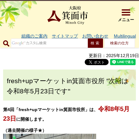
大阪府箕面市 
メニュー
組織のご案内
サイトマップ
お問い合わせ
Multilingual
検索の仕方
更新日：2025年12月19日
fresh+upマーケットin箕面市役所 "次回は
令和8年5月23日です"
令和8年5月
第4回「fresh+upマーケットin箕面市役所」は、
23日
に開催します。
（過去開催の様子★）