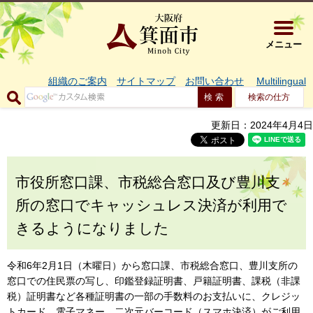
大阪府箕面市 
メニュー
組織のご案内
サイトマップ
お問い合わせ
Multilingual
検索の仕方
更新日：2024年4月4日
市役所窓口課、市税総合窓口及び豊川支
所の窓口でキャッシュレス決済が利用で
きるようになりました
令和6年2月1日（木曜日）から窓口課、市税総合窓口、豊川支所の
窓口での住民票の写し、印鑑登録証明書、戸籍証明書、課税（非課
税）証明書など各種証明書の一部の手数料のお支払いに、クレジッ
トカード、電子マネー、二次元バーコード（スマホ決済）がご利用