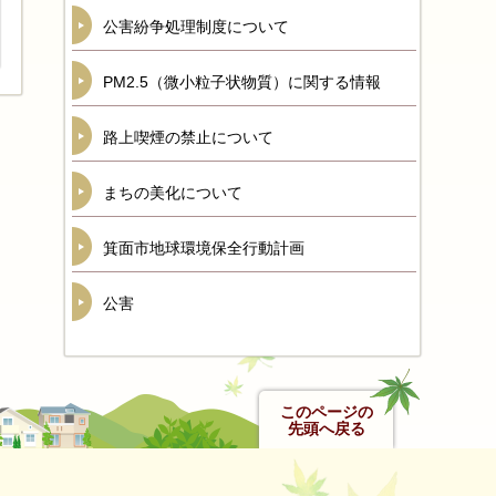
公害紛争処理制度について
PM2.5（微小粒子状物質）に関する情報
路上喫煙の禁止について
まちの美化について
箕面市地球環境保全行動計画
公害
このページの
先頭へ戻る