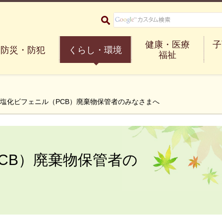
大阪府箕面市 Minoh City
健康・医療
子
防災・防犯
くらし・環境
福祉
リ塩化ビフェニル（PCB）廃棄物保管者のみなさまへ
CB）廃棄物保管者の