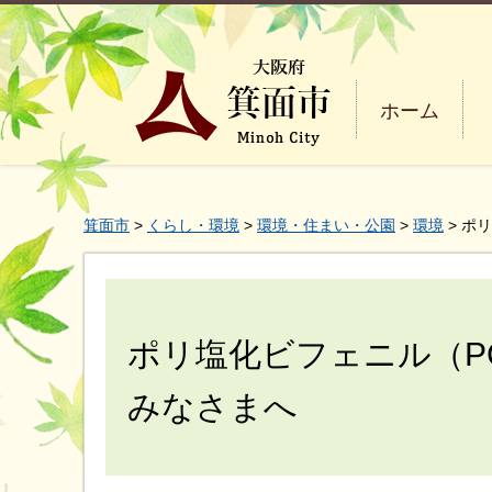
ホーム
箕面市
>
くらし・環境
>
環境・住まい・公園
>
環境
> ポ
ポリ塩化ビフェニル（P
みなさまへ