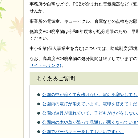
事務所や自宅などで、PCBが含まれた電気機器など（
せんか。
事業所の電気室、キュービクル、倉庫などの点検をお願
低濃度PCB廃棄物は令和8年度末が処分期限のため、
ください。
中小企業(個人事業主を含む)については、助成制度(環境
なお、高濃度PCB廃棄物の処分期間は終了しています
サイトへリンク)
。
よくあるご質問
公園の中が暗くて夜歩けない。電灯を増やしても
公園内の電灯が消えています。電球を替えてくだ
公園の遊具が壊れていて、子どもがけがをしない
公園内の木や草が繁って見通しが悪くなっていま
公園でバーベキューをしてもいいですか。