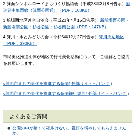
2.箕面シンボルロードまちづくり協議会（平成23年3月8日告示）
府
道豊中亀岡線（箕面公園通）（PDF：163KB）
3.船場西地区連合自治会（平成23年4月15日告示）
新船場西公園・
新船場南公園・杉谷公園・杉谷南公園（PDF：147KB）
4.箕川・水とみどりの会（令和6年12月27日告示）
箕川周辺地区
（PDF：390KB）
市民美化推進団体が地区で行う美化活動について、ご理解とご協力
をお願いします。
○箕面市まちの美化を推進する条例( 外部サイトへリンク )
○箕面市まちの美化を推進する条例施行規則( 外部サイトへリンク )
よくあるご質問
公園の中が暗くて夜歩けない。電灯を増やしてもらえません
か。