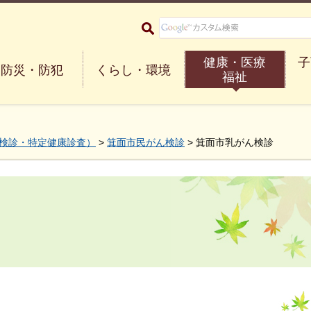
大阪府箕面市 Minoh City
健康・医療
子
防災・防犯
くらし・環境
福祉
検診・特定健康診査）
>
箕面市民がん検診
> 箕面市乳がん検診