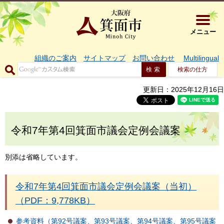
大阪府箕面市 
メニュー
組織のご案内
サイトマップ
お問い合わせ
Multilingual
検索の仕方
更新日：2025年12月16日
令和7年第4回箕面市議会定例会議案
別添は省略しています。
令和7年第4回箕面市議会定例会議案（当初）
（PDF：9,778KB）
参考資料（第92号議案、第93号議案、第94号議案、第95号議案