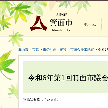
ホーム
箕面市
>
市政
>
市の計画・施策
>
市議会提出議案
> 令和
令和6年第1回箕面市議
別添は省略しています。