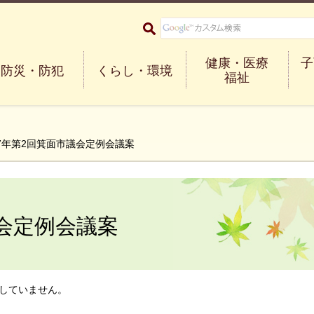
大阪府箕面市 Minoh City
健康・医療
子
防災・防犯
くらし・環境
福祉
27年第2回箕面市議会定例会議案
議会定例会議案
していません。