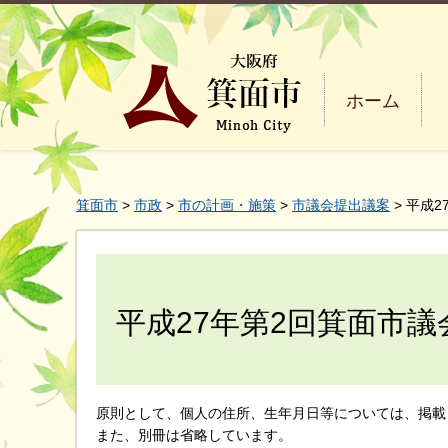
ホーム
箕面市
>
市政
>
市の計画・施策
>
市議会提出議案
> 平成
平成27年第2回箕面市
原則として、個人の住所、生年月日等については、掲載
また、別冊は省略しています。