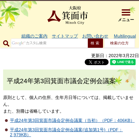
大阪府箕面市 
メニュー
組織のご案内
サイトマップ
お問い合わせ
Multilingual
検索の仕方
更新日：2022年3月22日
平成24年第3回箕面市議会定例会議案
原則として、個人の住所、生年月日等については、掲載していませ
ん。
また、別冊は省略しています。
平成24年第3回箕面市議会定例会議案（当初）（PDF：406KB）
平成24年第3回箕面市議会定例会議案(追加第1号)（PDF：
2,979KB）