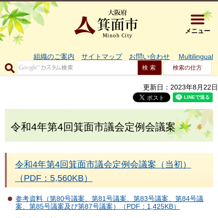
大阪府箕面市 
メニュー
組織のご案内
サイトマップ
お問い合わせ
Multilingual
検索の仕方
更新日：2023年8月22日
令和4年第4回箕面市議会定例会議案
令和4年第4回箕面市議会定例会議案（当初）
（PDF：5,560KB）
参考資料（第80号議案、第81号議案、第83号議案、第84号議
案、第85号議案及び第87号議案）（PDF：1,425KB）