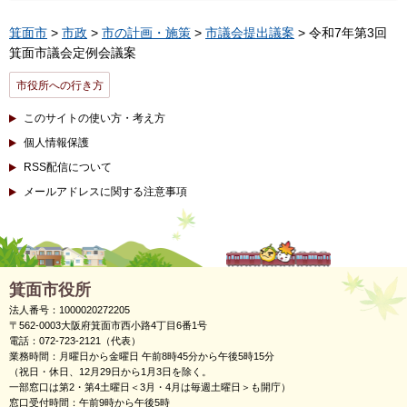
箕面市
>
市政
>
市の計画・施策
>
市議会提出議案
> 令和7年第3回
箕面市議会定例会議案
市役所への行き方
このサイトの使い方・考え方
個人情報保護
RSS配信について
メールアドレスに関する注意事項
箕面市役所
法人番号：1000020272205
〒562-0003大阪府箕面市西小路4丁目6番1号
電話：072-723-2121（代表）
業務時間：月曜日から金曜日 午前8時45分から午後5時15分
（祝日・休日、12月29日から1月3日を除く。
一部窓口は第2・第4土曜日＜3月・4月は毎週土曜日＞も開庁）
窓口受付時間：午前9時から午後5時