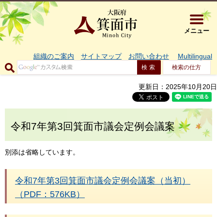
大阪府箕面市 
メニュー
組織のご案内
サイトマップ
お問い合わせ
Multilingual
検索の仕方
更新日：2025年10月20日
令和7年第3回箕面市議会定例会議案
別添は省略しています。
令和7年第3回箕面市議会定例会議案（当初）
（PDF：576KB）